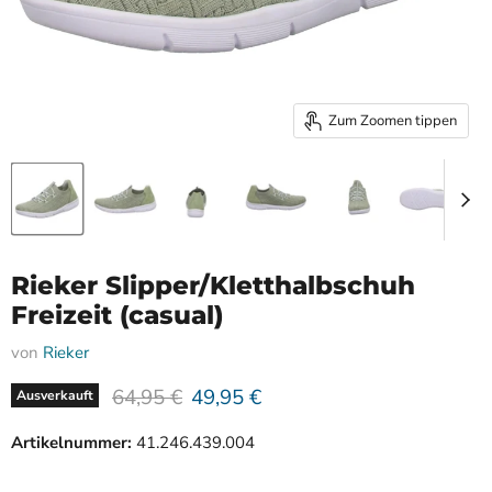
Zum Zoomen tippen
Rieker Slipper/Kletthalbschuh
Freizeit (casual)
von
Rieker
Ursprünglicher Preis
Aktueller Preis
64,95 €
49,95 €
Ausverkauft
Artikelnummer:
41.246.439.004