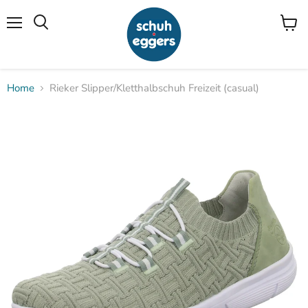
Menü
Waren
Suchen
anzei
Home
Rieker Slipper/Kletthalbschuh Freizeit (casual)