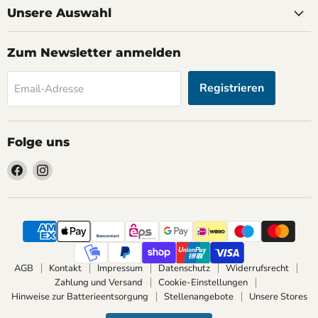
Unsere Auswahl
Zum Newsletter anmelden
Registrieren
Email-Adresse
Folge uns
Finden
Finden
Sie
Sie
uns
uns
auf
auf
Facebook
Instagram
AGB
Kontakt
Impressum
Datenschutz
Widerrufsrecht
Zahlung und Versand
Cookie-Einstellungen
Hinweise zur Batterieentsorgung
Stellenangebote
Unsere Stores