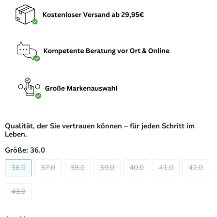
Qualität, der Sie vertrauen können – für jeden Schritt im
Leben.
Größe:
36.0
36.0
37.0
38.0
39.0
40.0
41.0
42.0
43.0