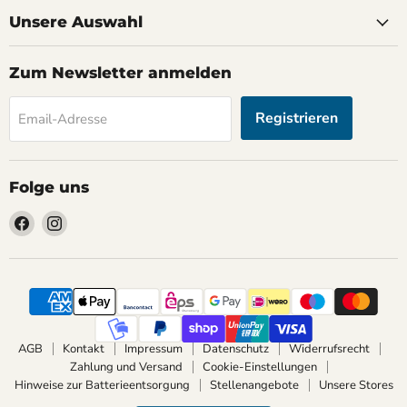
Unsere Auswahl
Zum Newsletter anmelden
Registrieren
Email-Adresse
Folge uns
Finden
Finden
Sie
Sie
uns
uns
auf
auf
Facebook
Instagram
AGB
Kontakt
Impressum
Datenschutz
Widerrufsrecht
Zahlung und Versand
Cookie-Einstellungen
Hinweise zur Batterieentsorgung
Stellenangebote
Unsere Stores