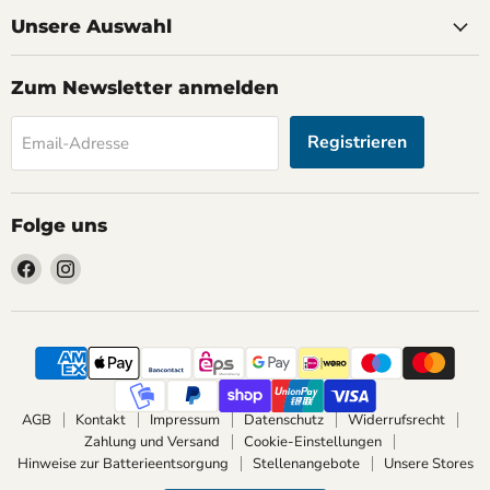
Unsere Auswahl
Zum Newsletter anmelden
Registrieren
Email-Adresse
Folge uns
Finden
Finden
Sie
Sie
uns
uns
auf
auf
Facebook
Instagram
AGB
Kontakt
Impressum
Datenschutz
Widerrufsrecht
Zahlung und Versand
Cookie-Einstellungen
Hinweise zur Batterieentsorgung
Stellenangebote
Unsere Stores